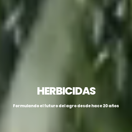
HERBICIDAS
F
o
r
m
u
l
a
n
d
o
e
l
f
u
t
u
r
o
d
e
l
a
g
r
o
d
e
s
d
e
h
a
c
e
2
0
a
ñ
o
s